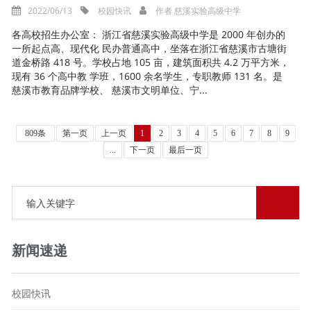
2022/06/13
校园快讯
作者
慈溪实验高级中学
各高校招生办公室： 浙江省慈溪实验高级中学是 2000 年创办的
一所起点高、现代化 民办普通高中，坐落在浙江省慈溪市古塘街
道金桥路 418 号。学校占地 105 亩，建筑面积共 4.2 万平方米，
现有 36 个高中教 学班，1600 余名学生，专职教师 131 名。是
慈溪市教育品牌学校、 慈溪市文明单位、宁...
809条
第一页
上一页
1
2
3
4
5
6
7
8
9
...
下一页
最后一页
新闻速递
校园快讯