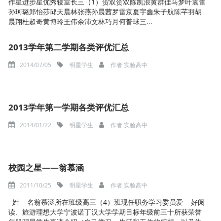
作星进步星优秀寝室长三（1）贺双贺双陈凯浪黄群佳马梦叶袁蕾
孙珂璐郑怡莎邱天晨林张燕孙晨茜罗雷京夏宇鑫朱子航陈芊羽胡
晨翔杜超奇黄博玲王伟余沛文林巧月何普球三...
2013学年第二学期各类评优汇总
2014/07/05
明星学生
作者
实验高中
2013学年第一学期各类评优汇总
2014/01/22
明星学生
作者
实验高中
校园之星——翁慕涵
2011/10/25
明星学生
作者
实验高中
姓 名翁慕涵所在班级高三（4）班现任职务学习委员爱 好阅
读、旅游理想大学宁波诺丁汉大学学期目标年级前三十所获荣誉