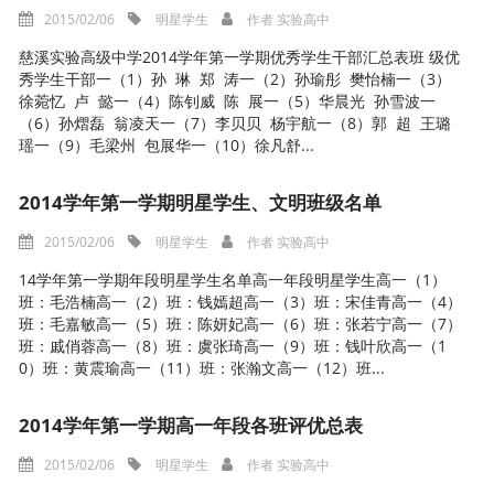
2015/02/06
明星学生
作者
实验高中
慈溪实验高级中学2014学年第一学期优秀学生干部汇总表班 级优
秀学生干部一（1）孙 琳 郑 涛一（2）孙瑜彤 樊怡楠一（3）
徐菀忆 卢 懿一（4）陈钊威 陈 展一（5）华晨光 孙雪波一
（6）孙熠磊 翁凌天一（7）李贝贝 杨宇航一（8）郭 超 王璐
瑶一（9）毛梁州 包展华一（10）徐凡舒...
2014学年第一学期明星学生、文明班级名单
2015/02/06
明星学生
作者
实验高中
14学年第一学期年段明星学生名单高一年段明星学生高一（1）
班：毛浩楠高一（2）班：钱嫣超高一（3）班：宋佳青高一（4）
班：毛嘉敏高一（5）班：陈妍妃高一（6）班：张若宁高一（7）
班：戚俏蓉高一（8）班：虞张琦高一（9）班：钱叶欣高一（1
0）班：黄震瑜高一（11）班：张瀚文高一（12）班...
2014学年第一学期高一年段各班评优总表
2015/02/06
明星学生
作者
实验高中