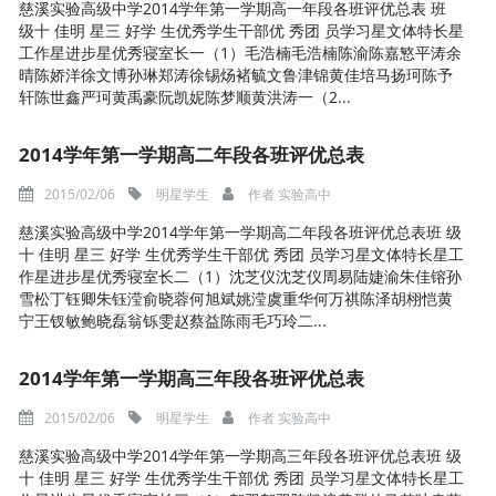
慈溪实验高级中学2014学年第一学期高一年段各班评优总表 班
级十 佳明 星三 好学 生优秀学生干部优 秀团 员学习星文体特长星
工作星进步星优秀寝室长一（1）毛浩楠毛浩楠陈渝陈嘉慜平涛余
晴陈娇洋徐文博孙琳郑涛徐锡炀褚毓文鲁津锦黄佳培马扬珂陈予
轩陈世鑫严珂黄禹豪阮凯妮陈梦顺黄洪涛一（2...
2014学年第一学期高二年段各班评优总表
2015/02/06
明星学生
作者
实验高中
慈溪实验高级中学2014学年第一学期高二年段各班评优总表班 级
十 佳明 星三 好学 生优秀学生干部优 秀团 员学习星文体特长星工
作星进步星优秀寝室长二（1）沈芝仪沈芝仪周易陆婕渝朱佳镕孙
雪松丁钰卿朱钰滢俞晓蓉何旭斌姚滢虞重华何万祺陈泽胡栩恺黄
宁王钗敏鲍晓磊翁铄雯赵蔡益陈雨毛巧玲二...
2014学年第一学期高三年段各班评优总表
2015/02/06
明星学生
作者
实验高中
慈溪实验高级中学2014学年第一学期高三年段各班评优总表班 级
十 佳明 星三 好学 生优秀学生干部优 秀团 员学习星文体特长星工