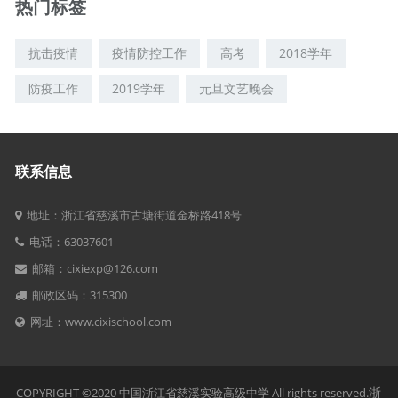
热门标签
抗击疫情
疫情防控工作
高考
2018学年
防疫工作
2019学年
元旦文艺晚会
联系信息
地址：浙江省慈溪市古塘街道金桥路418号
电话：63037601
邮箱：cixiexp@126.com
邮政区码：315300
网址：www.cixischool.com
浙
COPYRIGHT ©2020 中国浙江省慈溪实验高级中学 All rights reserved.