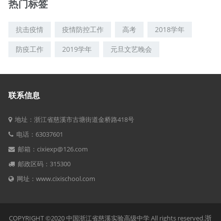
热门标签
抗击疫情
疫情防控工作
高考
2018学年
防疫工作
2019学年
元旦文艺晚会
联系信息
地址：浙江省慈溪市古塘街道金桥路418号
电话：63037601
邮箱：cixiexp@126.com
邮政区码：315300
网址：www.cixischool.com
浙
COPYRIGHT ©2020 中国浙江省慈溪实验高级中学 All rights reserved.