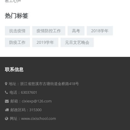
教工心声
热门标签
抗击疫情
疫情防控工作
高考
2018学年
防疫工作
2019学年
元旦文艺晚会
联系信息
地址：浙江省慈溪市古塘街道金桥路418号
电话：63037601
邮箱：cixiexp@126.com
邮政区码：315300
网址：www.cixischool.com