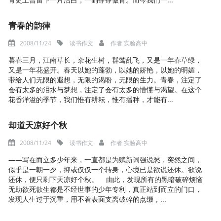
青春的韵律
2008/11/24
读书作文
作者
实验高中
暮春三月，江南草长，杂花生树，群莺乱飞，又是一年春草绿，
又是一年花盛开。春天以她的蓬勃，以她的娇艳，以她的明媚，
带给人们无限的遐想，无限的渴盼，无限的生力。青春，注定了
会有太多的泪水与梦想，注定了会有太多的懵懂与渴望。在这个
花香洋溢的季节，我们惟有耕耘，惟有播种，才能有...
却道天凉好个秋
2008/11/24
读书作文
作者
实验高中
——写在而立多少年来，一直都是为赋新词强说愁，突然之间，
似乎是一朝一夕，抑或仅仅一个转身，心境已是欲说还休。欲说
还休，便只剩下天凉好个秋。 由此，发现所有的黑暗破碎烦恼
无助欲死欲生都是不经世事的少年专利，真正站到而立的门口，
发现人生过于沉重，用不着表面支离破碎的点缀，...