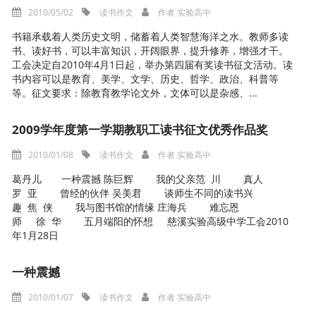
2010/05/02
读书作文
作者
实验高中
书籍承载着人类历史文明，储蓄着人类智慧海洋之水。教师多读
书、读好书，可以丰富知识，开阔眼界，提升修养，增强才干。
工会决定自2010年4月1日起，举办第四届有奖读书征文活动。读
书内容可以是教育、美学、文学、历史、哲学、政治、科普等
等。征文要求：除教育教学论文外，文体可以是杂感、...
2009学年度第一学期教职工读书征文优秀作品奖
2010/01/08
读书作文
作者
实验高中
葛丹儿 一种震撼 陈巨辉 我的父亲范 川 真人
罗 亚 曾经的伙伴 吴美君 谈师生不同的读书兴
趣 焦 侠 我与图书馆的情缘 庄海兵 难忘恩
师 徐 华 五月端阳的怀想 慈溪实验高级中学工会2010
年1月28日
一种震撼
2010/01/07
读书作文
作者
实验高中