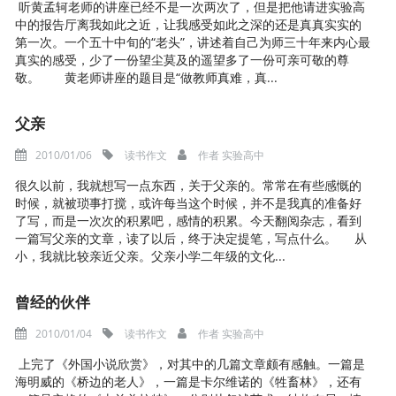
听黄孟轲老师的讲座已经不是一次两次了，但是把他请进实验高
中的报告厅离我如此之近，让我感受如此之深的还是真真实实的
第一次。一个五十中旬的“老头”，讲述着自己为师三十年来内心最
真实的感受，少了一份望尘莫及的遥望多了一份可亲可敬的尊
敬。 黄老师讲座的题目是“做教师真难，真...
父亲
2010/01/06
读书作文
作者
实验高中
很久以前，我就想写一点东西，关于父亲的。常常在有些感慨的
时候，就被琐事打搅，或许每当这个时候，并不是我真的准备好
了写，而是一次次的积累吧，感情的积累。今天翻阅杂志，看到
一篇写父亲的文章，读了以后，终于决定提笔，写点什么。 从
小，我就比较亲近父亲。父亲小学二年级的文化...
曾经的伙伴
2010/01/04
读书作文
作者
实验高中
上完了《外国小说欣赏》，对其中的几篇文章颇有感触。一篇是
海明威的《桥边的老人》，一篇是卡尔维诺的《牲畜林》，还有