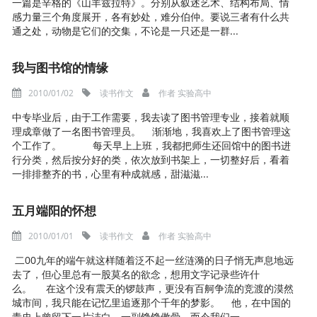
一篇是辛格的《山羊兹拉特》。分别从叙述艺术、结构布局、情
感力量三个角度展开，各有妙处，难分伯仲。要说三者有什么共
通之处，动物是它们的交集，不论是一只还是一群...
我与图书馆的情缘
2010/01/02
读书作文
作者
实验高中
中专毕业后，由于工作需要，我去读了图书管理专业，接着就顺
理成章做了一名图书管理员。 渐渐地，我喜欢上了图书管理这
个工作了。 每天早上上班，我都把师生还回馆中的图书进
行分类，然后按分好的类，依次放到书架上，一切整好后，看着
一排排整齐的书，心里有种成就感，甜滋滋...
五月端阳的怀想
2010/01/01
读书作文
作者
实验高中
二00九年的端午就这样随着泛不起一丝涟漪的日子悄无声息地远
去了，但心里总有一股莫名的欲念，想用文字记录些许什
么。 在这个没有震天的锣鼓声，更没有百舸争流的竞渡的漠然
城市间，我只能在记忆里追逐那个千年的梦影。 他，在中国的
青史上曾留下一片洁白，一副铮铮傲骨。而今我们一...