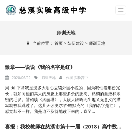
慈溪实验高级中学
师训天地
当前位置：
首页
>
队伍建设
>
师训天地
散章——说说《我的名字是红》
2020/06/22
师训天地
作者
实验高中
周 灿 平常我是没多大耐心去读外国小说的，因为我怕着那份冗
长，就如同他们高大的身躯上那些多余的肥肉、粘稠的血液和浓
密的毛发。譬如读《洛丽塔》，大段大段既无生趣又无意义的描
写就被我跳过了。这几天读奥尔罕·帕默克的《我的名字是红》，
感觉却不一样。我是迫不及待地读下来的，直至...
喜报：我校教师在慈溪市第十一届（2018）高中数学青年教师解题技能大赛中取得佳绩