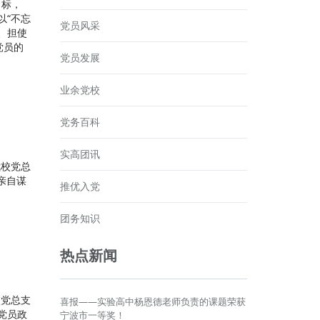
目标，
以“不忘
党员风采
、担使
党员的
党员发展
业余党校
党务百科
实高团讯
我校党总
亲自谋
推优入党
团务知识
热点新闻
校党总支
喜报——实验高中杨恩德老师负责的课题荣获
党员政
宁波市一等奖！