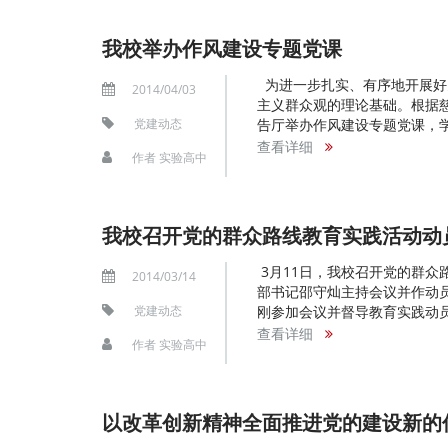
我校举办作风建设专题党课
为进一步扎实、有序地开展好
2014/04/03
主义群众观的理论基础。根据慈
党建动态
告厅举办作风建设专题党课，学
查看详细
作者
实验高中
我校召开党的群众路线教育实践活动动
3月11日，我校召开党的群
2014/03/14
部书记邵守灿主持会议并作动
党建动态
刚参加会议并督导教育实践动员
查看详细
作者
实验高中
以改革创新精神全面推进党的建设新的