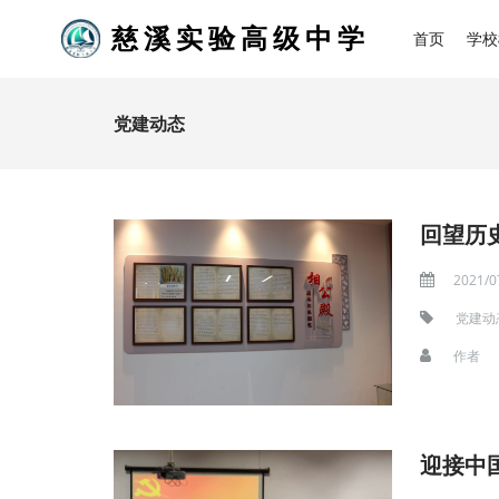
慈溪实验高级中学
首页
学
党建动态
2021/0
党建动
作者