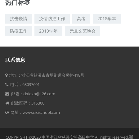
热门标签
抗击疫情
疫情防控工作
高考
2018学年
防疫工作
2019学年
元旦文艺晚会
联系信息
地址：浙江省慈溪市古塘街道金桥路418号
电话：63037601
邮箱：cixiexp@126.com
邮政区码：315300
网址：www.cixischool.com
浙
COPYRIGHT ©2020 中国浙江省慈溪实验高级中学 All rights reserved.